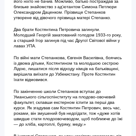
його ніхто не бачив. Можливо, батько постраждав за
близьке знайомство з ад’ютантом Симона Петлюри
Олександром Даценком. Прізвище Степанков
утворене від дівочого прізвища матері Степанко.
Два брати Костянтина Петровича загинули.
Молодший Георгій закатований голодом 1933-го року,
а старший Ігор загинув під час Другої Світової війни у
лавах УПА.
По війні мати Степанкова, Євгенія Василівна, боячись
із двома дітьми, Костянтином та молодшою сестрою
Лідою, лишатися після відходу німців на батьківщині,
вирішила виїхати до Узбекистану. Проте Костянтин
їхати відмовився.
По закінченню школи Степанков вступає до
Уманського сільгоспінституту на плодово-овочевий
факультет, склавши екстерном іспити за перші два
курси. Як згадував сам Костянтин Петрович, весь час,
роками, він змушений був недоїдати, тож «дуже хотів
швидше стати плодоовочеводом, щоб поближче до їжі
— до хліба, картоплі, буряку, меду.»
В інституті Степанков, як член комітету комсомолу, вів