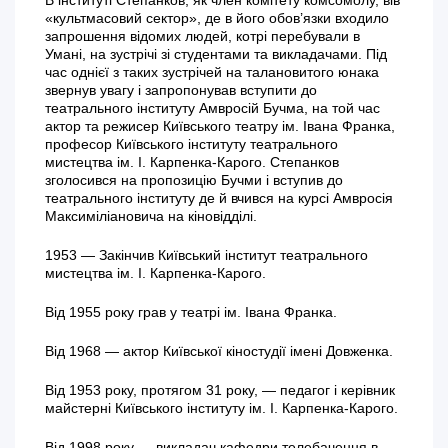
«культмасовий сектор», де в його обов’язки входило
запрошення відомих людей, котрі перебували в
Умані, на зустрічі зі студентами та викладачами. Під
час однієї з таких зустрічей на талановитого юнака
звернув увагу і запропонував вступити до
театрального інституту Амвросій Бучма, на той час
актор та режисер Київського театру ім. Івана Франка,
професор Київського інституту театрального
мистецтва ім. І. Карпенка-Карого. Степанков
зголосився на пропозицію Бучми і вступив до
театрального інституту де й вчився на курсі Амвросія
Максиміліановича на кіновідділі.
1953 — Закінчив Київський інститут театрального
мистецтва ім. І. Карпенка-Карого.
Від 1955 року грав у театрі ім. Івана Франка.
Від 1968 — актор Київської кіностудії імені Довженка.
Від 1953 року, протягом 31 року, — педагог і керівник
майстерні Київського інституту ім. І. Карпенка-Карого.
Від 1998 року — викладач кафедри телебачення в