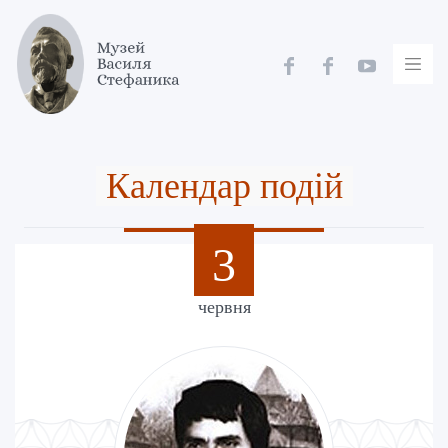
Skip
to
content
Календар подій
3
червня