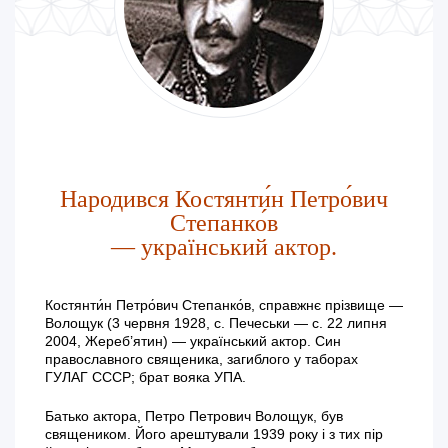
Народився Костянти́н Петро́вич
Степанко́в
— український актор.
Костянти́н Петро́вич Степанко́в, справжнє прізвище —
Волощук (3 червня 1928, с. Печеськи — с. 22 липня
2004, Жереб’ятин) — український актор. Син
православного священика, загиблого у таборах
ГУЛАГ СССР; брат вояка УПА.
Батько актора, Петро Петрович Волощук, був
священиком. Його арештували 1939 року і з тих пір