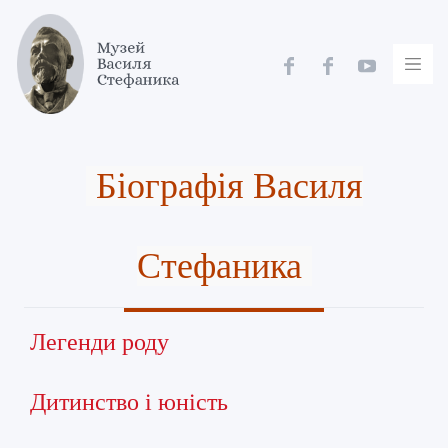
Skip
to
content
Біографія Василя
Стефаника
Легенди роду
Дитинство і юність