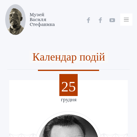
Skip
to
content
Календар подій
25
грудня