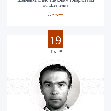
Шевченка стало Науковим товариством
ім. Шевченка
Докладно
19
грудня