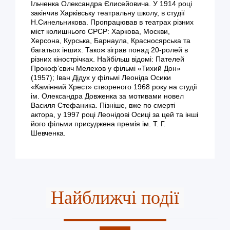
Ільченка Олександра Єлисейовича. У 1914 році
закінчив Харківську театральну школу, в студії
Н.Синельникова. Пропрацював в театрах різних
міст колишнього СРСР: Харкова, Москви,
Херсона, Курська, Барнаула, Красносярська та
багатьох інших. Також зіграв понад 20-ролей в
різних кінострічках. Найбільш відомі: Пателей
Прокоф’євич Мелехов у фільмі «Тихий Дон»
(1957); Іван Дідух у фільмі Леоніда Осики
«Камінний Хрест» створеного 1968 року на студії
ім. Олександра Довженка за мотивами новел
Василя Стефаника. Пізніше, вже по смерті
актора, у 1997 році Леонідові Осиці за цей та інші
його фільми присуджена премія ім. Т. Г.
Шевченка.
Найближчі події