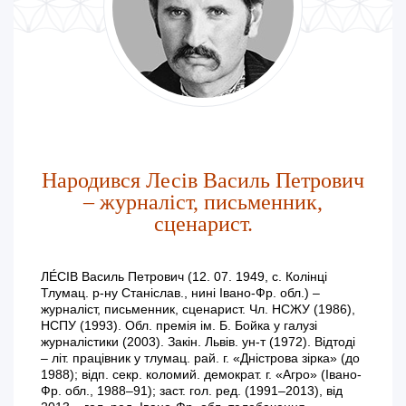
Народився Лесів Василь Петрович
– журналіст, письменник,
сценарист.
ЛЕ́СІВ Василь Петрович (12. 07. 1949, с. Колінці
Тлумац. р-ну Станіслав., нині Івано-Фр. обл.) –
журналіст, письменник, сценарист. Чл. НСЖУ (1986),
НСПУ (1993). Обл. премія ім. Б. Бойка у галузі
журналістики (2003). Закін. Львів. ун-т (1972). Відтоді
– літ. працівник у тлумац. рай. г. «Дністрова зірка» (до
1988); відп. секр. коломий. демократ. г. «Агро» (Івано-
Фр. обл., 1988–91); заст. гол. ред. (1991–2013), від