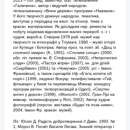
2013 – гол. ред. Івано-Фр. обл. телебачення
«Галичина», автор і ведучий народозн.
телеальманаху «Вічне дерево» програми «Навзаєм».
У його творчості домінує народозн. тематика,
виступає у періодиці на екол. та етногр. теми з
краєзн. матеріалами. Як дослідник нар. ремесла та
побуту ініціював відновлення малих перероб. с.-г. і
худож. вироб-в. Створив 1978 рай. музей нар.
творчості та етнографії у Тлумачі, 1980 – музеї історії
сіл Кутище і Білогірка. Автор проз. та поет. зб. «Дощ із
сонячної хмари» (К., 1991), «Столике сонце» (2000;
обл. літ. премія ім. В. Стефаника, 2003), «Непрочитані
сліди» (2003), «Пастух вітрів» (2007), кн. для дітей
«Скарбівня» (2001) та «Чомучки» (2005; усі – Івано-
Франківськ), а також сценаріїв т/ф «Б’ють копита об
поріг» (1995; лауреат Всеукр. телефестивалю «Гей,
фільмарі» у Києві та переможець Міжнар. конкурсу
програм регіон. телеорганізацій в Одесі), «Смутен
ангел у дорозі» (1998), «Моноліт» (2001; Ґран-Прі на
міжнар. телекінофорумі у Ялті, 2002). Автор худож.
фотографій (персон. виставка «Будні та поза ними»,
2004, Івано-Фр. краєзн. музей).
Літ.: Юсип Д. Радість добротворення // Дзвін. 1993. №
1; Мороз В. Посвіт Василя Лесіва: Знаний літератор і