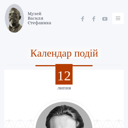
Skip
to
content
Календар подій
12
липня