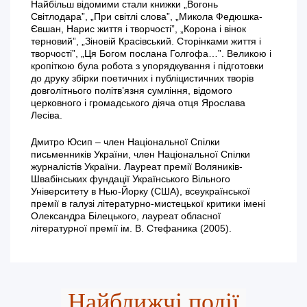
Найбільш відомими стали книжки „Вогонь
Світлодара”, „При світлі слова”, „Микола Федюшка-
Євшан, Нарис життя і творчості”, „Корона і вінок
терновий”, „Зіновій Красівський. Сторінками життя і
творчості”, „Ця Богом послана Голгофа…”. Великою і
кропіткою була робота з упорядкування і підготовки
до друку збірки поетичних і публіцистичних творів
довголітнього політв’язня сумління, відомого
церковного і громадського діяча отця Ярослава
Лесіва.
Дмитро Юсип – член Національної Спілки
письменників України, член Національної Спілки
журналістів України. Лауреат премії Воляників-
Швабінських фундації Українського Вільного
Університету в Нью-Йорку (США), всеукраїнської
премії в галузі літературно-мистецької критики імені
Олександра Білецького, лауреат обласної
літературної премії ім. В. Стефаника (2005).
Найближчі події