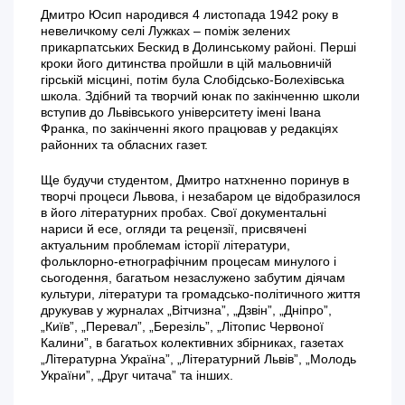
Дмитро Юсип народився 4 листопада 1942 року в
невеличкому селі Лужках – поміж зелених
прикарпатських Бескид в Долинському районі. Перші
кроки його дитинства пройшли в цій мальовничій
гірській місцині, потім була Слобідсько-Болехівська
школа. Здібний та творчий юнак по закінченню школи
вступив до Львівського університету імені Івана
Франка, по закінченні якого працював у редакціях
районних та обласних газет.
Ще будучи студентом, Дмитро натхненно поринув в
творчі процеси Львова, і незабаром це відобразилося
в його літературних пробах. Свої документальні
нариси й есе, огляди та рецензії, присвячені
актуальним проблемам історії літератури,
фольклорно-етнографічним процесам минулого і
сьогодення, багатьом незаслужено забутим діячам
культури, літератури та громадсько-політичного життя
друкував у журналах „Вітчизна”, „Дзвін”, „Дніпро”,
„Київ”, „Перевал”, „Березіль”, „Літопис Червоної
Калини”, в багатьох колективних збірниках, газетах
„Літературна Україна”, „Літературний Львів”, „Молодь
України”, „Друг читача” та інших.