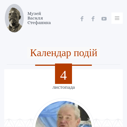
Skip
to
content
Календар подій
4
листопада