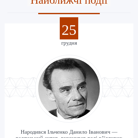
25
грудня
Народився Ільченко Данило Іванович —
радянський актор, виконував ролі в’їдливих