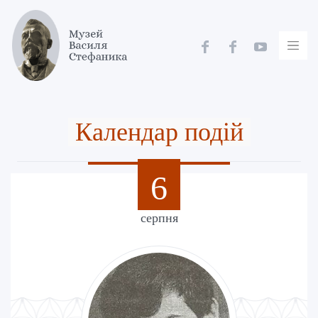
Skip
to
content
Календар подій
6
серпня