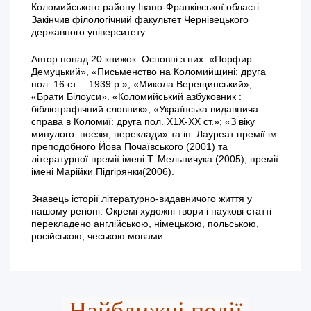
Коломийського району Івано-Франківської області.
Закінчив філологічний факультет Чернівецького
державного університету.
Автор понад 20 книжок. Основні з них: «Порфир
Демуцький», «Письменство на Коломийщині: друга
пол. 16 ст. – 1939 р.», «Микола Верещинський»,
«Брати Білоуси». «Коломийський азбуковник :
бібліографічний словник», «Українська видавнича
справа в Коломиї: друга пол. Х1Х-ХХ ст.»; «З віку
минулого: поезія, переклади» та ін. Лауреат премії ім.
преподобного Йова Почаївського (2001) та
літературної премії імені Т. Мельничука (2005), премії
імені Марійки Підгірянки(2006).
Знавець історії літературно-видавничого життя у
нашому регіоні. Окремі художні твори і наукові статті
перекладено англійською, німецькою, польською,
російською, чеською мовами.
Найближчі події