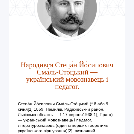
Народився Степа́н Йо́сипович
Сма́ль-Сто́цький —
український мовознавець і
педагог.
Степа́н Йо́сипович Сма́ль-Сто́цький (* 8 або 9
січня[1] 1859, Немилів, Радехівський район,
Львівська область — † 17 серпня1938[1], Прага)
— український мовознавець і педагог,
літературознавець (один із перших теоретиків
українського віршування)[2]; визначний