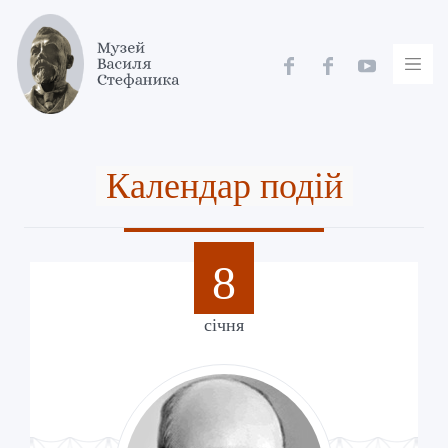
Skip
to
content
Календар подій
8
січня