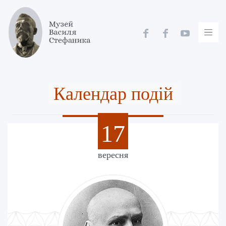
Skip
to
content
Календар подій
17
вересня