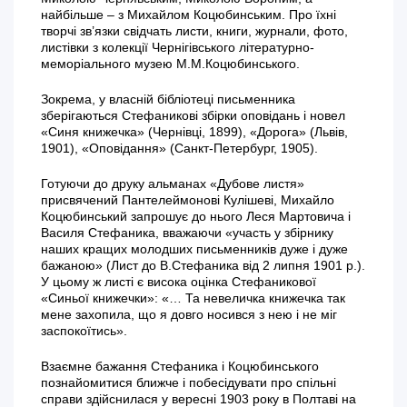
найбільше – з Михайлом Коцюбинським. Про їхні
творчі зв’язки свідчать листи, книги, журнали, фото,
листівки з колекції Чернігівського літературно-
меморіального музею М.М.Коцюбинського.
Зокрема, у власній бібліотеці письменника
зберігаються Стефаникові збірки оповідань і новел
«Синя книжечка» (Чернівці, 1899), «Дорога» (Львів,
1901), «Оповідання» (Санкт-Петербург, 1905).
Готуючи до друку альманах «Дубове листя»
присвячений Пантелеймонові Кулішеві, Михайло
Коцюбинський запрошує до нього Леся Мартовича і
Василя Стефаника, вважаючи «участь у збірнику
наших кращих молодших письменників дуже і дуже
бажаною» (Лист до В.Стефаника від 2 липня 1901 р.).
У цьому ж листі є висока оцінка Стефаникової
«Синьої книжечки»: «… Та невеличка книжечка так
мене захопила, що я довго носився з нею і не міг
заспокоїтись».
Взаємне бажання Стефаника і Коцюбинського
познайомитися ближче і побесідувати про спільні
справи здійснилася у вересні 1903 року в Полтаві на