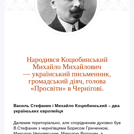
Народився Коцюбинський
Михайло Михайлович
— український письменник,
громадський діяч, голова
«Просвіти» в Чернігові.
Василь Стефаник і Михайло Коцюбинський – два
українських європейця
Далеким територіально, але спорідненим духовно був
В.Стефаник з чернігівцями Борисом Грінченком,
Миколою Чернявським, Миколою Вороним, а