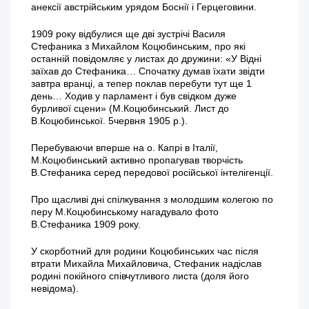
анексії австрійським урядом Боснії і Герцеговини.
1909 року відбулися ще дві зустрічі Василя
Стефаника з Михайлом Коцюбинським, про які
останній повідомляє у листах до дружини: «У Відні
заїхав до Стефаника… Спочатку думав їхати звідти
завтра вранці, а тепер поклав перебути тут ще 1
день… Ходив у парламент і був свідком дуже
бурливої сцени» (М.Коцюбинський. Лист до
В.Коцюбинської. 5червня 1905 р.).
Перебуваючи вперше на о. Капрі в Італії,
М.Коцюбинський активно пропагував творчість
В.Стефаника серед передової російської інтелігенції.
Про щасливі дні спілкування з молодшим колегою по
перу М.Коцюбинському нагадувало фото
В.Стефаника 1909 року.
У скорботний для родини Коцюбинських час після
втрати Михайла Михайловича, Стефаник надіслав
родині покійного співчутливого листа (доля його
невідома).