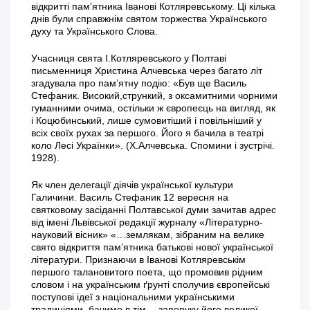
відкритті пам’ятника Іванові Котляревському. Ці кілька
днів були справжнім святом торжества Українського
духу та Українського Слова.
Учасниця свята І.Котляревського у Полтаві
письменниця Христина Алчевська через багато літ
згадувала про пам’ятну подію: «Був ще Василь
Стефаник. Високий,стрункий, з оксамитними чорними
гуманними очима, остільки ж європеєць на вигляд, як
і Коцюбинський, лише сумовитіший і повільніший у
всіх своїх рухах за першого. Його я бачила в театрі
коло Лесі Українки». (Х.Алчевська. Спомини і зустрічі.
1928).
Як член делегації діячів української культури
Галичини. Василь Стефаник 12 вересня на
святковому засіданні Полтавської думи зачитав адрес
від імені Львівської редакції журналу «Літературно-
науковий вісник» «…землякам, зібраним на велике
свято відкриття пам’ятника батькові нової української
літератури. Признаючи в Іванові Котляревськім
першого талановитого поета, що промовив рідним
словом і на українським ґрунті сполучив європейські
поступові ідеї з національними українськими
традиціями, бачимо в тім… запоруку його великої