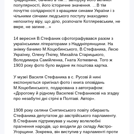
популярності, його історичне значення. …В тім
почуттю солідарності з кращими синами України і з
чільними сіячами людського поступу знаходимо
непохитну віру, що діло, розпочате Котляревським, не
вмре, не загине…»
14 вересня В.Стефаник сфотографувався разом з
українськими літераторами з Наддніпрянщини. На
знімку бачимо М.Коцюбинського, В.Стефаника, Лесю
Українку, Олену Пчілку, Михайла Старицького,
Володимира Самійленка, Гната Хоткевича. Того ж
1903 року фото було видане як поштова картка.
У музеї Василя Стефаника в с. Русові й нині
експонуються оригінал фото і книга оповідань
М.Коцюбинського, подарована з автографом:
«Дорогому й рідному Василеві Стефаникові на згадку
про незабутні дні стрічі в Полтаві. Автор».
1908 року селяни Снятинського повіту обирають
Стефаника депутатом до австрійського парламенту.
В.Стефаник підтримував у ньому волелюбні
прагнення народів, що входили до складу Австро-
Угорщини. Зокрема, він виступив у парламенті проти