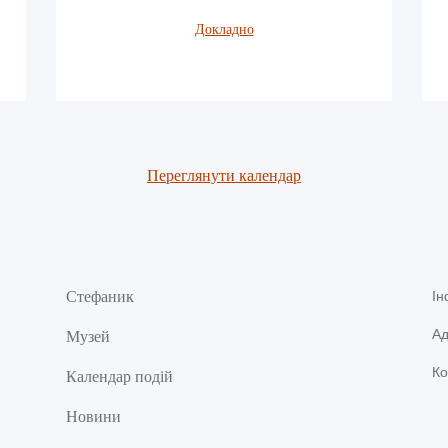
Докладно
Переглянути календар
Стефаник
Ін
Ад
Музей
Ко
Календар подій
Новини