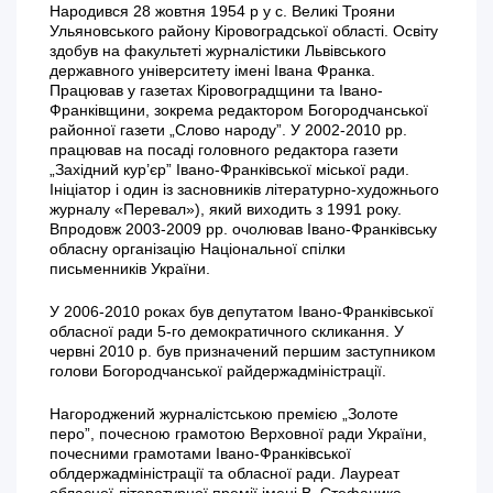
Народився 28 жовтня 1954 р у с. Великі Трояни
Ульяновського району Кіровоградської області. Освіту
здобув на факультеті журналістики Львівського
державного університету імені Івана Франка.
Працював у газетах Кіровоградщини та Івано-
Франківщини, зокрема редактором Богородчанської
районної газети „Слово народу”. У 2002-2010 рр.
працював на посаді головного редактора газети
„Західний кур’єр” Івано-Франківської міської ради.
Ініціатор і один із засновників літературно-художнього
журналу «Перевал»), який виходить з 1991 року.
Впродовж 2003-2009 рр. очолював Івано-Франківську
обласну організацію Національної спілки
письменників України.
У 2006-2010 роках був депутатом Івано-Франківської
обласної ради 5-го демократичного скликання. У
червні 2010 р. був призначений першим заступником
голови Богородчанської райдержадміністрації.
Нагороджений журналістською премією „Золоте
перо”, почесною грамотою Верховної ради України,
почесними грамотами Івано-Франківської
облдержадміністрації та обласної ради. Лауреат
обласної літературної премії імені В. Стефаника,