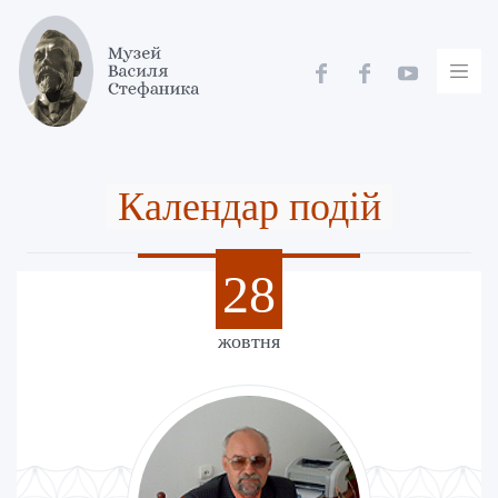
Skip
to
content
Календар подій
28
жовтня