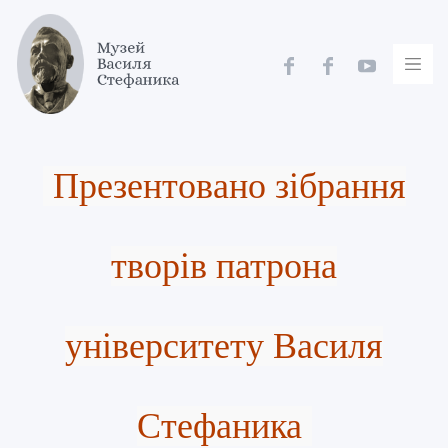
Skip
to
content
Презентовано зібрання
творів патрона
університету Василя
Стефаника