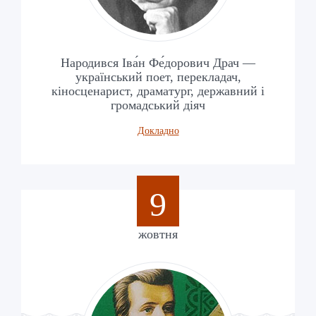
Народився Іва́н Фе́дорович Драч —
український поет, перекладач,
кіносценарист, драматург, державний і
громадський діяч
Докладно
9
жовтня