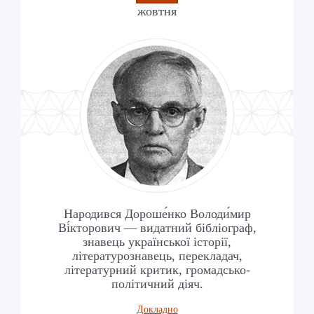
жовтня
Народився Дороше́нко Володи́мир
Ві́кторович — видатний бібліограф,
знавець української історії,
літературознавець, перекладач,
літературний критик, громадсько-
політичний діяч.
Докладно