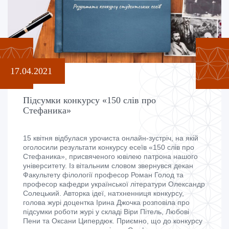
17.04.2021
Підсумки конкурсу «150 слів про
Стефаника»
15 квітня відбулася урочиста онлайн-зустріч, на якій
оголосили результати конкурсу есеїв «150 слів про
Стефаника», присвяченого ювілею патрона нашого
університету. Із вітальним словом звернувся декан
Факультету філології професор Роман Голод та
професор кафедри української літератури Олександр
Солецький. Авторка ідеї, натхненниця конкурсу,
голова журі доцентка Ірина Джочка розповіла про
підсумки роботи журі у складі Віри Пітель, Любові
Пени та Оксани Ципердюк. Приємно, що до конкурсу